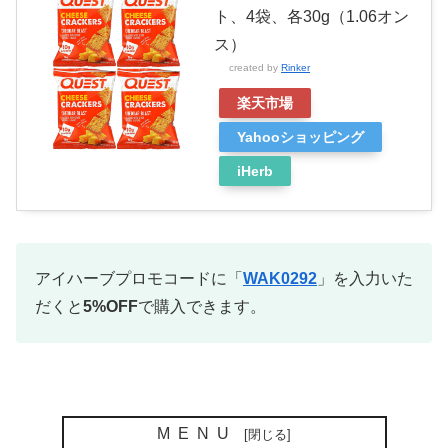
ト、4袋、各30g（1.06オン
ス）
created by
Rinker
楽天市場
Yahooショッピング
iHerb
アイハーブプロモコードに「
WAK0292
」を入力いた
だくと
5%OFF
で購入できます。
MENU