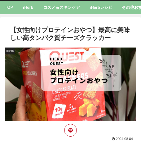
TOP
iHerb
コスメ＆スキンケア
iHerbレシピ
その他お
【女性向けプロテインおやつ】最高に美味
しい高タンパク質チーズクラッカー
iHerb
2024.08.04