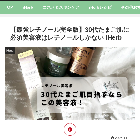
TOP
iHerb
コスメ＆スキンケア
iHerbレシピ
その他お
【最強レチノール完全版】30代たまご肌に
必須美容液はレチノールしかない iHerb
iHerb
2024.11.11