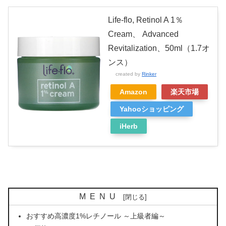
Life-flo, Retinol A 1％
Cream、 Advanced
Revitalization、50ml（1.7オ
ンス）
created by
Rinker
Amazon
楽天市場
Yahooショッピング
iHerb
MENU
おすすめ高濃度1%レチノール ～上級者編～