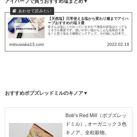
アイハーブで買うおすすめ塩まとめ▼
【天然塩】日常使える塩から変わり種までアイハ
ーブおすすめの塩３選
皆さんは塩にこだわっていますか？海塩や岩塩はとっても
ミネラル豊富です。使いやすい塩からこんな塩初めて見
る！と思う塩を３種類ピックアップ。その他にも日本では
見かけない「変わり種塩」もまとめています。せっかく使
う塩なら天然塩がおすすめですよ。
mitsuwaka13.com
2022.02.19
おすすめボブズレッドミルのキノア▼
Bob’s Red Mill（ボブズレッ
ドミル）, オーガニック３色
キノア、全粒穀物、