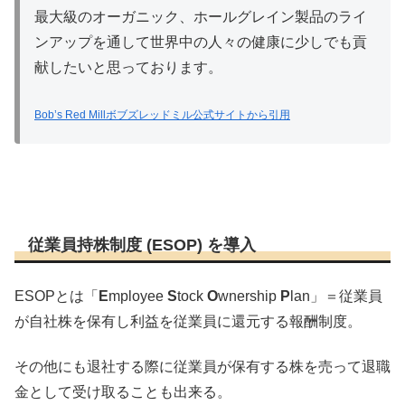
最大級のオーガニック、ホールグレイン製品のライ
ンアップを通して世界中の人々の健康に少しでも貢
献したいと思っております。
Bob’s Red Millボブズレッドミル公式サイトから引用
従業員持株制度 (ESOP) を導入
ESOPとは「
E
mployee
S
tock
O
wnership
P
lan」＝従業員
が自社株を保有し利益を従業員に還元する報酬制度。
その他にも退社する際に従業員が保有する株を売って退職
金として受け取ることも出来る。