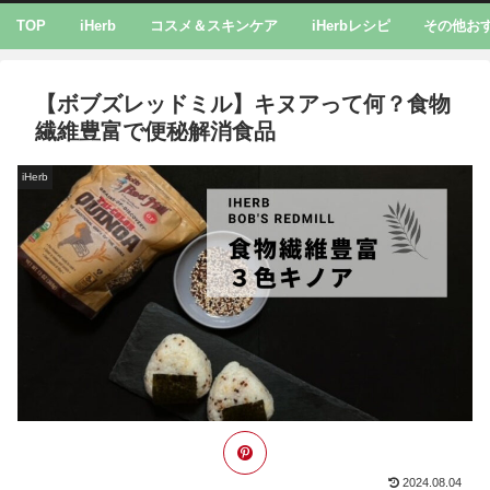
TOP
iHerb
コスメ＆スキンケア
iHerbレシピ
その他お
【ボブズレッドミル】キヌアって何？食物
繊維豊富で便秘解消食品
iHerb
2024.08.04