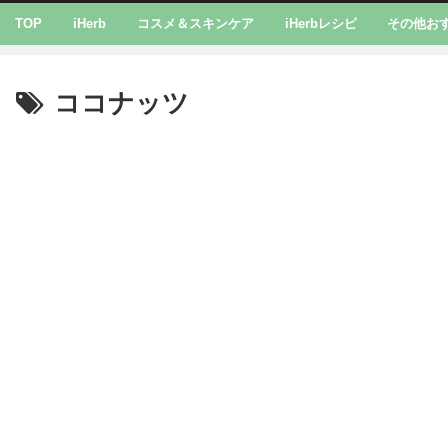
TOP
iHerb
コスメ＆スキンケア
iHerbレシピ
その他お
ココナッツ