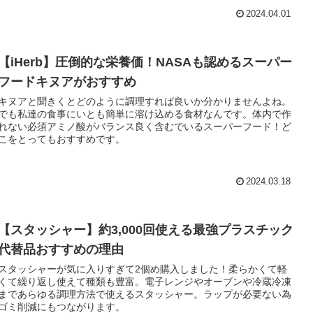
2024.04.01
【iHerb】圧倒的な栄養価！NASAも認めるスーパー
フードキヌアがおすすめ
キヌアと聞きくとどのように調理すれば良いか分かりませんよね。
でも私達の食事にいとも簡単に溶け込める食材なんです。体内で作
れない必須アミノ酸がバランス良く含むでいるスーパーフード！ど
こをとってもおすすめです。
2024.03.18
【スタッシャー】約3,000回使える最強プラスチック
代替品おすすめの理由
スタッシャーが気に入りすぎて2個め購入しました！柔らかくて軽
くて繰り返し使えて種類も豊富。電子レンジやオーブンや冷蔵冷凍
まであらゆる調理方法で使えるスタッシャー。ラップが必要ない為
ゴミ削減にもつながります。