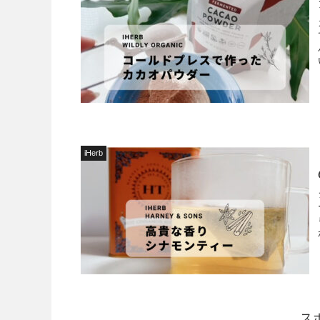
iHerb
ス