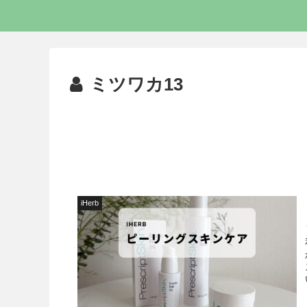
ミツワカ13
iHerb