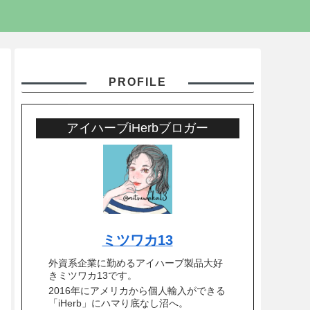
PROFILE
アイハーブiHerbブロガー
ミツワカ13
外資系企業に勤めるアイハーブ製品大好
きミツワカ13です。
2016年にアメリカから個人輸入ができる
「iHerb」にハマり底なし沼へ。