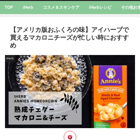
TOP
iHerb
コスメ＆スキンケア
iHerbレシピ
その他お
【アメリカ版おふくろの味】アイハーブで
買えるマカロニチーズが忙しい時におすす
め
iHerb