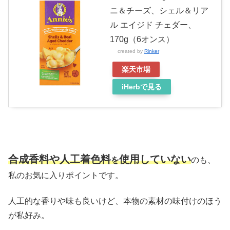
ニ＆チーズ、シェル＆リア
ル エイジド チェダー、
170g（6オンス）
created by
Rinker
楽天市場
iHerbで見る
合成香料や
人工着色料
使用していない
を
のも、
私のお気に入りポイントです。
人工的な香りや味も良いけど、本物の素材の味付けのほう
が私好み。