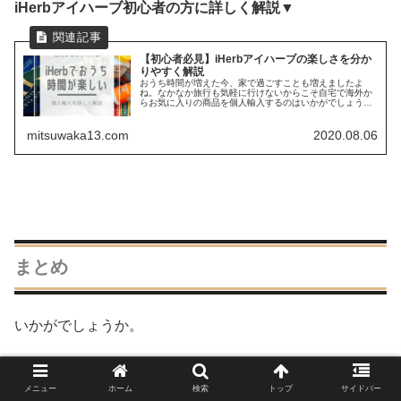
iHerbアイハーブ初心者の方に詳しく解説
▼
【初心者必見】iHerbアイハーブの楽しさを分か
りやすく解説
おうち時間が増えた今、家で過ごすことも増えましたよ
ね。なかなか旅行も気軽に行けないからこそ自宅で海外か
らお気に入りの商品を個人輸入するのはいかがでしょう
か。毎日が少し楽しくなります！
mitsuwaka13.com
2020.08.06
まとめ
いかがでしょうか。
ゼロカロリーで存分に「美味しい」を楽しめるスプーンで
メニュー
ホーム
検索
トップ
サイドバー
すくえるマシュマロ。