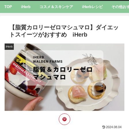
TOP
iHerb
コスメ＆スキンケア
iHerbレシピ
その他お
【脂質カロリーゼロマシュマロ】ダイエッ
トスイーツがおすすめ iHerb
iHerb
2024.08.04